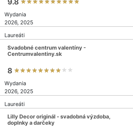
9.8
Wydania
2026, 2025
Laureáti
Svadobné centrum valentíny -
Centrumvalentiny.sk
8
Wydania
2026, 2025
Laureáti
Lilly Decor originál - svadobná výzdoba,
doplnky a darčeky