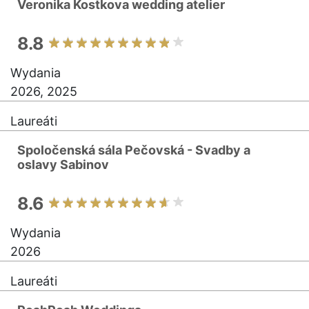
Veronika Kostkova wedding atelier
8.8
Wydania
2026, 2025
Laureáti
Spoločenská sála Pečovská - Svadby a
oslavy Sabinov
8.6
Wydania
2026
Laureáti