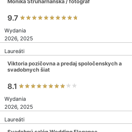
Monika Struharňanská / fotograf
9.7
Wydania
2026, 2025
Laureáti
Viktoria pozičovna a predaj spoločenskych a
svadobnych šiat
8.1
Wydania
2026, 2025
Laureáti
Svadobný salón Wedding Elegance