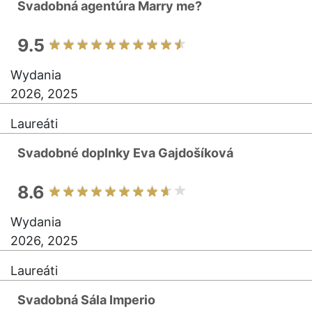
Svadobná agentúra Marry me?
9.5
Wydania
2026, 2025
Laureáti
Svadobné doplnky Eva Gajdošíková
8.6
Wydania
2026, 2025
Laureáti
Svadobná Sála Imperio