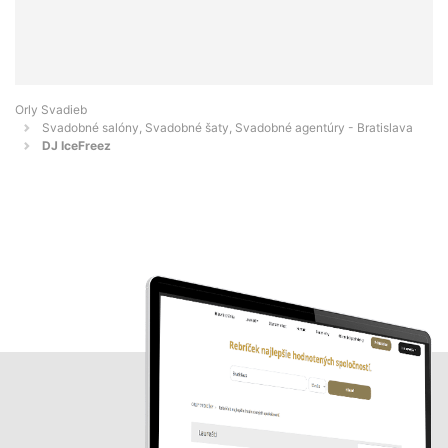
Orly Svadieb
Svadobné salóny, Svadobné šaty, Svadobné agentúry - Bratislava
DJ IceFreez