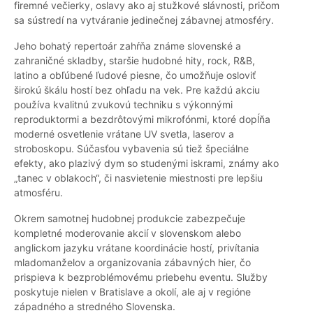
firemné večierky, oslavy ako aj stužkové slávnosti, pričom
sa sústredí na vytváranie jedinečnej zábavnej atmosféry.
Jeho bohatý repertoár zahŕňa známe slovenské a
zahraničné skladby, staršie hudobné hity, rock, R&B,
latino a obľúbené ľudové piesne, čo umožňuje osloviť
širokú škálu hostí bez ohľadu na vek. Pre každú akciu
používa kvalitnú zvukovú techniku s výkonnými
reproduktormi a bezdrôtovými mikrofónmi, ktoré dopĺňa
moderné osvetlenie vrátane UV svetla, laserov a
stroboskopu. Súčasťou vybavenia sú tiež špeciálne
efekty, ako plazivý dym so studenými iskrami, známy ako
„tanec v oblakoch“, či nasvietenie miestnosti pre lepšiu
atmosféru.
Okrem samotnej hudobnej produkcie zabezpečuje
kompletné moderovanie akcií v slovenskom alebo
anglickom jazyku vrátane koordinácie hostí, privítania
mladomanželov a organizovania zábavných hier, čo
prispieva k bezproblémovému priebehu eventu. Služby
poskytuje nielen v Bratislave a okolí, ale aj v regióne
západného a stredného Slovenska.