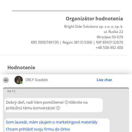
Organizátor hodnotenia
Bright Side Solutions sp. z o. o. sp. k.
ul. Ruska 22
Wrocław 50-079
KRS 0000749100 | Regon 381313360 | NIP 8943132676
+48 508 492 400
Hodnotenie
Laureáti
ORLY Svadieb
Live chat
Lista wszystkich Laureatów
Podmienky
Obchodné podmienky
04:13
Zásady ochrany osobných údajov
Dobrý deň, radi Vám pomôžeme! 🙂 Kliknite na
príslušnú tému konverzácie! 🙂
Kontakt
Som laureát, mám záujem o marketingové materiály
Kontakt
Chcem prihlásiť svoju firmu do Orlov