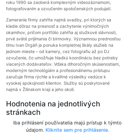
roku 1990 sa zaoberá komplexným videozáznamom,
fotografovaním a ozvučením spoločenských podujatí.
Zameranie firmy zahŕňa najmä svadby, pri ktorých sa
kladie dôraz na presnosť a zachytenie výnimočných
okamihov, pričom portfólio zahŕňa aj stužkové slávnosti,
prvé sväté prijímania či birmovky. Významnou prednosťou
tímu Ivan Drgáň je ponuka kompletnej škály služieb na
jednom mieste – od kamery, cez fotografiu až po DJ
ozvučenie, čo umožňuje hladkú koordináciu bez potreby
viacerých dodávateľov. Vďaka dlhoročným skúsenostiam,
moderným technológiám a profesionálnemu prístupu
zaručuje firma rýchle a kvalitné výsledky vedúce k
vysokej spokojnosti klientov. Služby sú poskytované
najmä v Žilinskom kraji a jeho okolí.
Hodnotenia na jednotlivých
stránkach
Iba prihlásení používatelia majú prístup k týmto
údajom.
Kliknite sem pre prihlásenie.