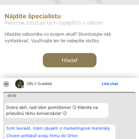
Nájdite špecialistu
Rebríček združuje tých najlepších v odbore
Hľadáte odborníka vo svojom okolí? Skontrolujte náš
vyhľadávač. Využívajte len tie najlepšie služby.
Hľadať
ORLY Svadieb
Live chat
05:56
Organizátor hodnotenia
Hodnotenie
Kontakt
Dobrý deň, radi Vám pomôžeme! 🙂 Kliknite na
Bright Side Solutions sp. z o.
Laureáti
Kontakt
príslušnú tému konverzácie! 🙂
o. sp. k.
Lista
ul. Ruska 22
wszystkich
Wrocław 50-079
Laureatów
Som laureát, mám záujem o marketingové materiály
KRS 0000749100 | Regon
Podmienky
381313360 | NIP 8943132676
Obchodné
Chcem prihlásiť svoju firmu do Orlov
+48 508 492 400
podmienky