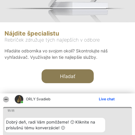
Nájdite špecialistu
Rebríček združuje tých najlepších v odbore
Hľadáte odborníka vo svojom okolí? Skontrolujte náš
vyhľadávač. Využívajte len tie najlepšie služby.
Hľadať
ORLY Svadieb
Live chat
11:11
Organizátor hodnotenia
Hodnotenie
Kontakt
Dobrý deň, radi Vám pomôžeme! 🙂 Kliknite na
Bright Side Solutions sp. z o.
Laureáti
Kontakt
príslušnú tému konverzácie! 🙂
o. sp. k.
Lista
ul. Ruska 22
wszystkich