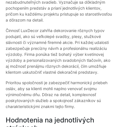
nezabudnuteľných svadieb. Vyznačuje sa dôkladným
pochopením predstáv a prianí jednotlivých klientov,
pričom ku každému projektu pristupuje so starostlivosťou
a dôrazom na detail.
Činnosť LuxDecor zahŕňa dekorovanie rôznych typov
podujatí, ako sú veľkolepé svadby, plesy, stužkové
slávnosti či významné firemné akcie. Pri každej udalosti
zabezpečuje precízny návrh a profesionálnu realizáciu
výzdoby. Firma ponúka tiež bohatý výber kvetinovej
výzdoby a personalizovaných svadobných tlačovín, ako
aj možnosť prenájmu rôznych dekorácií, čím umožňuje
klientom uskutočniť vlastné dekoračné predstavy.
Prioritou spoločnosti je zabezpečiť harmonický priebeh
osláv, aby sa klienti mohli naplno venovať svojmu
výnimočnému dňu. Dôraz na detail, komplexnosť
poskytovaných služieb a spokojnosť zákazníkov sú
charakteristickými znakmi tejto firmy.
Hodnotenia na jednotlivých