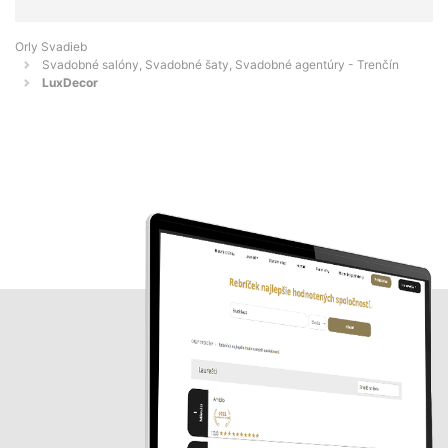
Orly Svadieb
Svadobné salóny, Svadobné šaty, Svadobné agentúry - Trenčín
LuxDecor