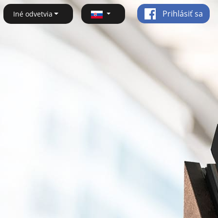
Prihlásiť sa
Iné odvetvia