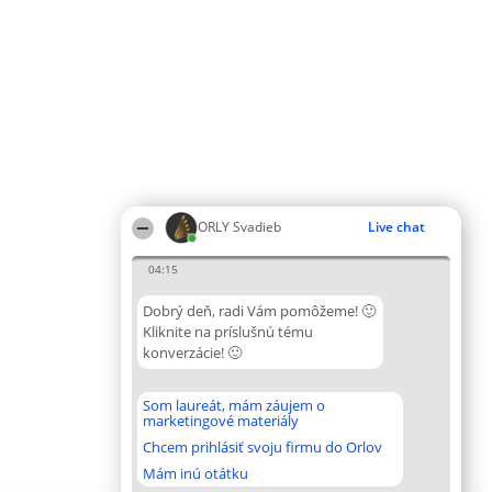
ORLY Svadieb
Live chat
04:15
Dobrý deň, radi Vám pomôžeme! 🙂
Kliknite na príslušnú tému
konverzácie! 🙂
Som laureát, mám záujem o
marketingové materiály
Chcem prihlásiť svoju firmu do Orlov
Mám inú otátku