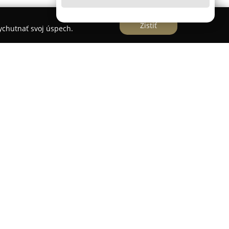
Zistiť
vychutnať svoj úspech.
sídlom v Čadci, sa špecializuje na poskytovanie
svadobných a eventových dekorácií, pričom sa
níkov o dokonalom svadobnom dni do reality.
rtimentom svadobných dekorácií a kvetinových
jať. Medzi ponúkané položky patria fotosteny,
, chiavari stoličky či elegantné svietniky.
iť všetky detaily výzdoby na jednom mieste, čo im
a umožňuje vychutnať si svadbu bez zbytočného
sionálny prístup tímu, kvalitnú komunikáciu a