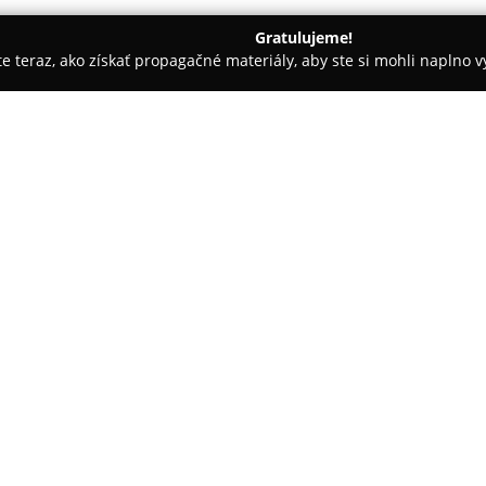
Gratulujeme!
ite teraz, ako získať propagačné materiály, aby ste si mohli naplno 
Svadobné agentúry - Čadca
Svadobná agentúra Mary
O spoločnosti:
Svadobná agentúra Mary
, so 
komplexných služieb v oblasti 
snaží pretaviť predstavy zákaz
Agentúra disponuje širokým so
aranžmánov, ktoré možno prena
okrúhle stoly, exkluzívne príbory
Klienti oceňujú možnosť vyrieš
výrazne uľahčuje organizáciu 
stresu. Mnohí vyzdvihujú profe