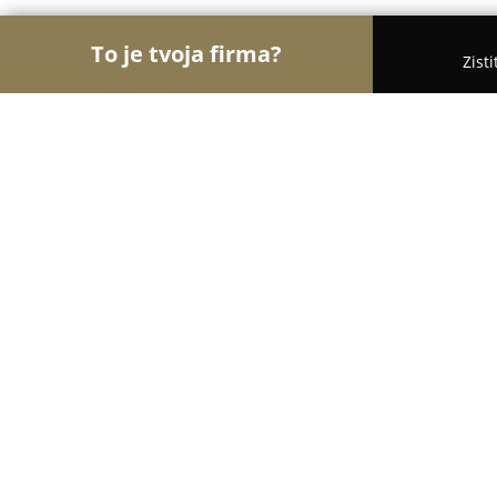
To je tvoja firma?
Zist
Orly Svadieb
Svadobné salóny, Svadobné šaty, 
Svadobná agentúra Mary
9.2
(74)
Čadca, u Juroši 2897
Zobraziť telefónne číslo