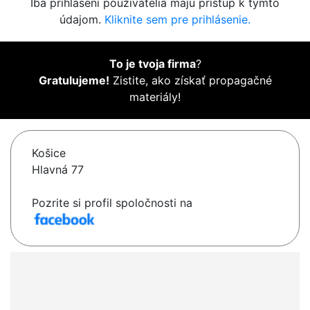
Iba prihlásení používatelia majú prístup k týmto
údajom.
Kliknite sem pre prihlásenie.
To je tvoja firma
?
Gratulujeme!
Zistite, ako získať propagačné
materiály!
Košice
Hlavná 77
Pozrite si profil spoločnosti na