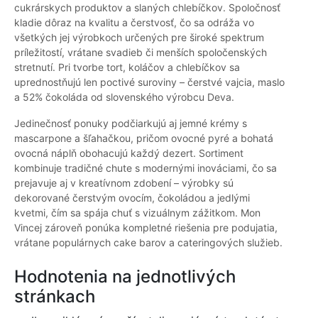
cukrárskych produktov a slaných chlebíčkov. Spoločnosť
kladie dôraz na kvalitu a čerstvosť, čo sa odráža vo
všetkých jej výrobkoch určených pre široké spektrum
príležitostí, vrátane svadieb či menších spoločenských
stretnutí. Pri tvorbe tort, koláčov a chlebíčkov sa
uprednostňujú len poctivé suroviny – čerstvé vajcia, maslo
a 52% čokoláda od slovenského výrobcu Deva.
Jedinečnosť ponuky podčiarkujú aj jemné krémy s
mascarpone a šľahačkou, pričom ovocné pyré a bohatá
ovocná náplň obohacujú každý dezert. Sortiment
kombinuje tradičné chute s modernými inováciami, čo sa
prejavuje aj v kreatívnom zdobení – výrobky sú
dekorované čerstvým ovocím, čokoládou a jedlými
kvetmi, čím sa spája chuť s vizuálnym zážitkom. Mon
Vincej zároveň ponúka kompletné riešenia pre podujatia,
vrátane populárnych cake barov a cateringových služieb.
Hodnotenia na jednotlivých
stránkach