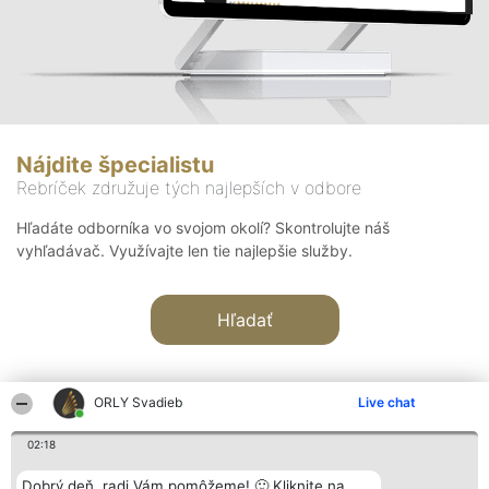
Nájdite špecialistu
Rebríček združuje tých najlepších v odbore
Hľadáte odborníka vo svojom okolí? Skontrolujte náš
vyhľadávač. Využívajte len tie najlepšie služby.
Hľadať
ORLY Svadieb
Live chat
02:18
Organizátor hodnotenia
Hodnotenie
Kontakt
Dobrý deň, radi Vám pomôžeme! 🙂 Kliknite na