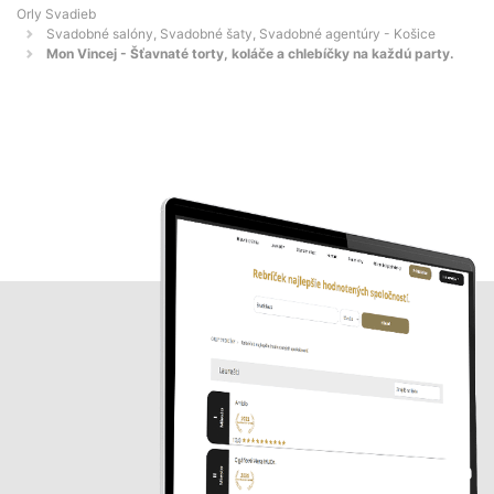
Orly Svadieb
Svadobné salóny, Svadobné šaty, Svadobné agentúry - Košice
Mon Vincej - Šťavnaté torty, koláče a chlebíčky na každú party.