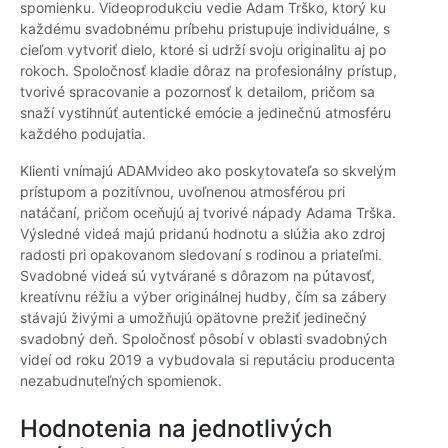
spomienku. Videoprodukciu vedie Adam Trško, ktorý ku
každému svadobnému príbehu pristupuje individuálne, s
cieľom vytvoriť dielo, ktoré si udrží svoju originalitu aj po
rokoch. Spoločnosť kladie dôraz na profesionálny prístup,
tvorivé spracovanie a pozornosť k detailom, pričom sa
snaží vystihnúť autentické emócie a jedinečnú atmosféru
každého podujatia.
Klienti vnímajú ADAMvideo ako poskytovateľa so skvelým
prístupom a pozitívnou, uvoľnenou atmosférou pri
natáčaní, pričom oceňujú aj tvorivé nápady Adama Trška.
Výsledné videá majú pridanú hodnotu a slúžia ako zdroj
radosti pri opakovanom sledovaní s rodinou a priateľmi.
Svadobné videá sú vytvárané s dôrazom na pútavosť,
kreatívnu réžiu a výber originálnej hudby, čím sa zábery
stávajú živými a umožňujú opätovne prežiť jedinečný
svadobný deň. Spoločnosť pôsobí v oblasti svadobných
videí od roku 2019 a vybudovala si reputáciu producenta
nezabudnuteľných spomienok.
Hodnotenia na jednotlivých