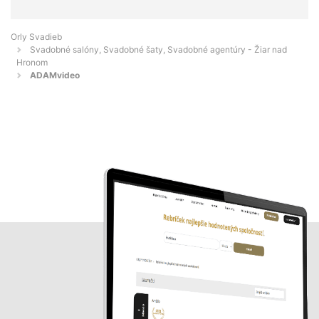
Orly Svadieb
Svadobné salóny, Svadobné šaty, Svadobné agentúry - Žiar nad
Hronom
ADAMvideo