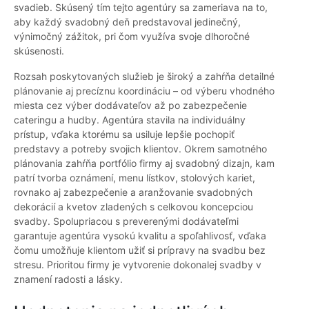
svadieb. Skúsený tím tejto agentúry sa zameriava na to,
aby každý svadobný deň predstavoval jedinečný,
výnimočný zážitok, pri čom využíva svoje dlhoročné
skúsenosti.
Rozsah poskytovaných služieb je široký a zahŕňa detailné
plánovanie aj precíznu koordináciu – od výberu vhodného
miesta cez výber dodávateľov až po zabezpečenie
cateringu a hudby. Agentúra stavila na individuálny
prístup, vďaka ktorému sa usiluje lepšie pochopiť
predstavy a potreby svojich klientov. Okrem samotného
plánovania zahŕňa portfólio firmy aj svadobný dizajn, kam
patrí tvorba oznámení, menu lístkov, stolových kariet,
rovnako aj zabezpečenie a aranžovanie svadobných
dekorácií a kvetov zladených s celkovou koncepciou
svadby. Spolupriacou s preverenými dodávateľmi
garantuje agentúra vysokú kvalitu a spoľahlivosť, vďaka
čomu umožňuje klientom užiť si prípravy na svadbu bez
stresu. Prioritou firmy je vytvorenie dokonalej svadby v
znamení radosti a lásky.