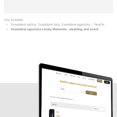
Orly Svadieb
Svadobné salóny, Svadobné šaty, Svadobné agentúry - Trenčín
Svadobná agentúra Lovely Moments- wedding and event