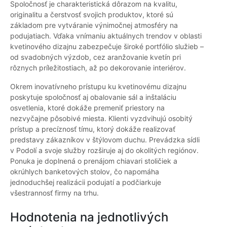
Spoločnosť je charakteristická dôrazom na kvalitu,
originalitu a čerstvosť svojich produktov, ktoré sú
základom pre vytváranie výnimočnej atmosféry na
podujatiach. Vďaka vnímaniu aktuálnych trendov v oblasti
kvetinového dizajnu zabezpečuje široké portfólio služieb –
od svadobných výzdob, cez aranžovanie kvetín pri
rôznych príležitostiach, až po dekorovanie interiérov.
Okrem inovatívneho prístupu ku kvetinovému dizajnu
poskytuje spoločnosť aj obalovanie sál a inštaláciu
osvetlenia, ktoré dokáže premeniť priestory na
nezvyčajne pôsobivé miesta. Klienti vyzdvihujú osobitý
prístup a precíznosť tímu, ktorý dokáže realizovať
predstavy zákazníkov v štýlovom duchu. Prevádzka sídli
v Podolí a svoje služby rozširuje aj do okolitých regiónov.
Ponuka je doplnená o prenájom chiavari stoličiek a
okrúhlych banketových stolov, čo napomáha
jednoduchšej realizácii podujatí a podčiarkuje
všestrannosť firmy na trhu.
Hodnotenia na jednotlivých