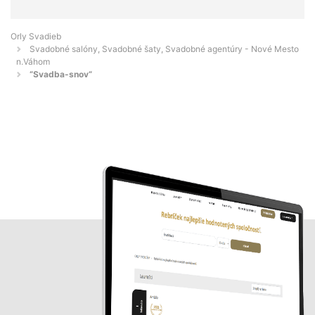
Orly Svadieb
Svadobné salóny, Svadobné šaty, Svadobné agentúry - Nové Mesto
n.Váhom
“Svadba-snov“