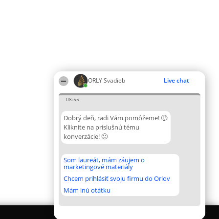
ORLY Svadieb
Live chat
08:55
Dobrý deň, radi Vám pomôžeme! 🙂
Kliknite na príslušnú tému
konverzácie! 🙂
Som laureát, mám záujem o
marketingové materiály
Chcem prihlásiť svoju firmu do Orlov
Mám inú otátku