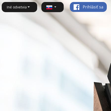
Prihlásiť sa
Iné odvetvia