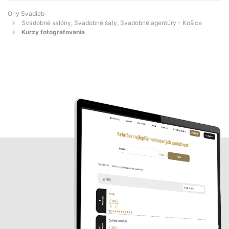
Orly Svadieb
Svadobné salóny, Svadobné šaty, Svadobné agentúry - Košice
Kurzy fotografovania