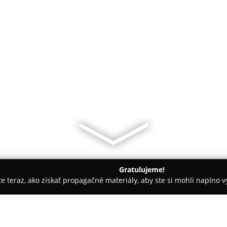
Gratulujeme!
ite teraz, ako získať propagačné materiály, aby ste si mohli naplno 
Svadobné agentúry - Poprad
Dj Martin Martinkovič