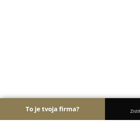
To je tvoja firma?
Zist
Orly Svadieb
Svadobné salóny, Svadobné šaty, 