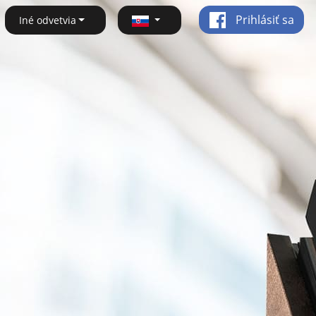
Prihlásiť sa
Iné odvetvia