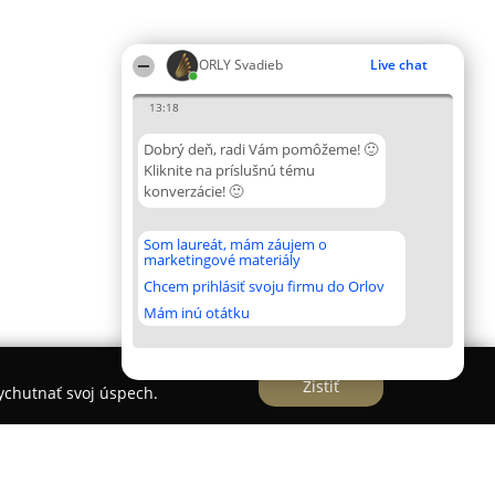
ORLY Svadieb
Live chat
13:18
Dobrý deň, radi Vám pomôžeme! 🙂
Kliknite na príslušnú tému
konverzácie! 🙂
Som laureát, mám záujem o
marketingové materiály
Chcem prihlásiť svoju firmu do Orlov
Mám inú otátku
Zistiť
vychutnať svoj úspech.