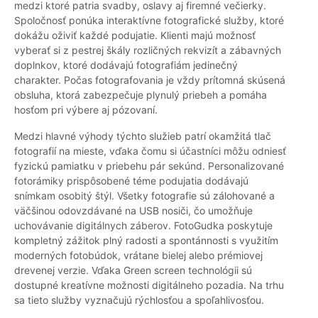
medzi ktoré patria svadby, oslavy aj firemné večierky.
Spoločnosť ponúka interaktívne fotografické služby, ktoré
dokážu oživiť každé podujatie. Klienti majú možnosť
vyberať si z pestrej škály rozličných rekvizít a zábavných
doplnkov, ktoré dodávajú fotografiám jedinečný
charakter. Počas fotografovania je vždy prítomná skúsená
obsluha, ktorá zabezpečuje plynulý priebeh a pomáha
hosťom pri výbere aj pózovaní.
Medzi hlavné výhody týchto služieb patrí okamžitá tlač
fotografií na mieste, vďaka čomu si účastníci môžu odniesť
fyzickú pamiatku v priebehu pár sekúnd. Personalizované
fotorámiky prispôsobené téme podujatia dodávajú
snímkam osobitý štýl. Všetky fotografie sú zálohované a
väčšinou odovzdávané na USB nosiči, čo umožňuje
uchovávanie digitálnych záberov. FotoGudka poskytuje
kompletný zážitok plný radosti a spontánnosti s využitím
moderných fotobúdok, vrátane bielej alebo prémiovej
drevenej verzie. Vďaka Green screen technológii sú
dostupné kreatívne možnosti digitálneho pozadia. Na trhu
sa tieto služby vyznačujú rýchlosťou a spoľahlivosťou.