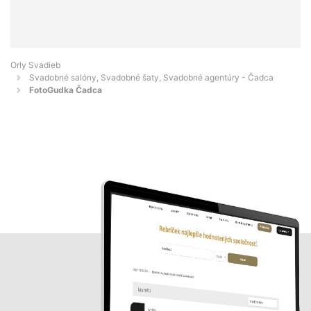
Orly Svadieb
Svadobné salóny, Svadobné šaty, Svadobné agentúry - Čadca
FotoGudka Čadca