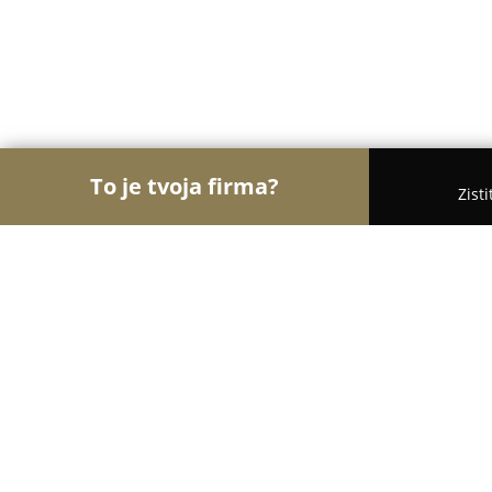
To je tvoja firma?
Zist
Orly Svadieb
Svadobné salóny, Svadobné šaty, S
Veronika Kostkova wedding atelier