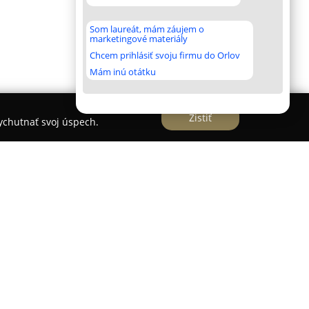
Som laureát, mám záujem o
marketingové materiály
Chcem prihlásiť svoju firmu do Orlov
Mám inú otátku
Zistiť
vychutnať svoj úspech.
ier
elier
sa zameriava na výrobu originálnych
arakteristický rukopis módnej návrhárky Veroniky
lárovom námestí 16 v Bratislave a poskytuje
 vysnívané šaty prostredníctvom dôsledne