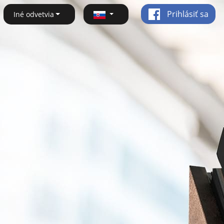
Prihlásiť sa
Iné odvetvia