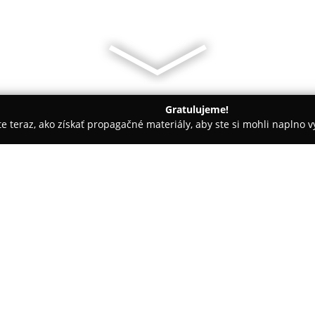
Gratulujeme!
ite teraz, ako získať propagačné materiály, aby ste si mohli naplno 
vadobné agentúry - Bratislava
Veronika Kostkova wedding atel
O spoločnosti:
Veronika Kostkova wedding at
svadobných šiat, ktoré nesú ch
Kostkovej. Ateliér sídli na Kol
nevestám možnosť získať svoje