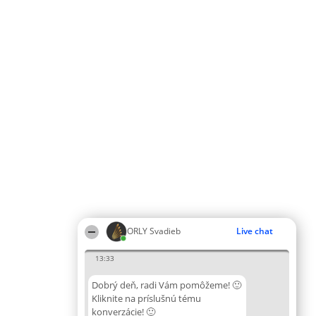
ORLY Svadieb
Live chat
13:33
Dobrý deň, radi Vám pomôžeme! 🙂
Kliknite na príslušnú tému
konverzácie! 🙂