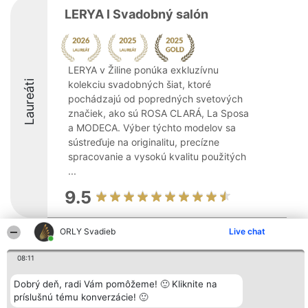
LERYA l Svadobný salón
LERYA v Žiline ponúka exkluzívnu
Laureáti
kolekciu svadobných šiat, ktoré
pochádzajú od popredných svetových
značiek, ako sú ROSA CLARÁ, La Sposa
a MODECA. Výber týchto modelov sa
sústreďuje na originalitu, precízne
spracovanie a vysokú kvalitu použitých
...
9.5
ORLY Svadieb
Live chat
Organizátor hodnotenia
Hodnotenie
Kontakt
Bright Side Solutions sp. z o.
Laureáti
Kontakt
08:11
o. sp. k.
Lista
ul. Ruska 22
wszystkich
Dobrý deň, radi Vám pomôžeme! 🙂 Kliknite na
Wrocław 50-079
Laureatów
príslušnú tému konverzácie! 🙂
KRS 0000749100 | Regon
Podmienky
381313360 | NIP 8943132676
Obchodné