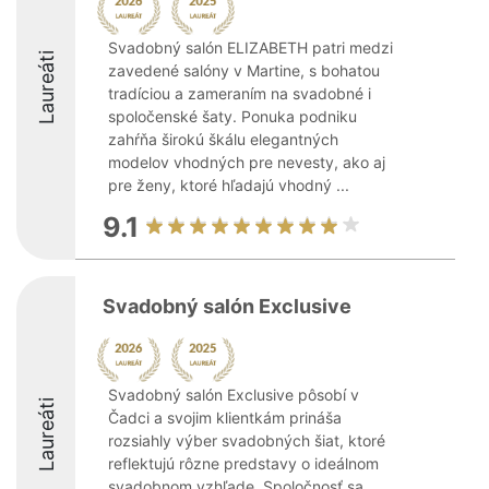
Svadobný salón ELIZABETH patri medzi
Laureáti
zavedené salóny v Martine, s bohatou
tradíciou a zameraním na svadobné i
spoločenské šaty. Ponuka podniku
zahŕňa širokú škálu elegantných
modelov vhodných pre nevesty, ako aj
pre ženy, ktoré hľadajú vhodný ...
9.1
Svadobný salón Exclusive
Svadobný salón Exclusive pôsobí v
Laureáti
Čadci a svojim klientkám prináša
rozsiahly výber svadobných šiat, ktoré
reflektujú rôzne predstavy o ideálnom
svadobnom vzhľade. Spoločnosť sa