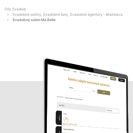
Orly Svadieb
Svadobné salóny, Svadobné šaty, Svadobné agentúry - Bratislava
Svadobný salón Ma Belle