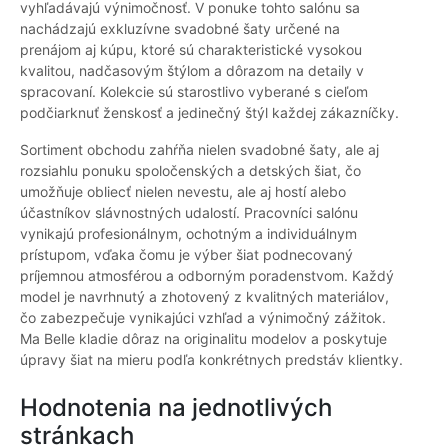
vyhľadávajú výnimočnosť. V ponuke tohto salónu sa
nachádzajú exkluzívne svadobné šaty určené na
prenájom aj kúpu, ktoré sú charakteristické vysokou
kvalitou, nadčasovým štýlom a dôrazom na detaily v
spracovaní. Kolekcie sú starostlivo vyberané s cieľom
podčiarknuť ženskosť a jedinečný štýl každej zákazníčky.
Sortiment obchodu zahŕňa nielen svadobné šaty, ale aj
rozsiahlu ponuku spoločenských a detských šiat, čo
umožňuje obliecť nielen nevestu, ale aj hostí alebo
účastníkov slávnostných udalostí. Pracovníci salónu
vynikajú profesionálnym, ochotným a individuálnym
prístupom, vďaka čomu je výber šiat podnecovaný
príjemnou atmosférou a odborným poradenstvom. Každý
model je navrhnutý a zhotovený z kvalitných materiálov,
čo zabezpečuje vynikajúci vzhľad a výnimočný zážitok.
Ma Belle kladie dôraz na originalitu modelov a poskytuje
úpravy šiat na mieru podľa konkrétnych predstáv klientky.
Hodnotenia na jednotlivých
stránkach