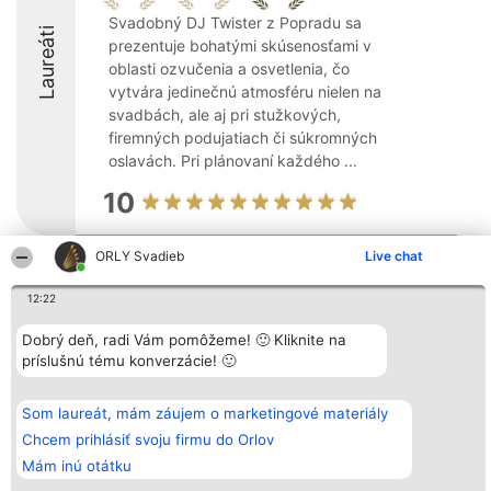
Svadobný DJ Twister z Popradu sa
Laureáti
prezentuje bohatými skúsenosťami v
oblasti ozvučenia a osvetlenia, čo
vytvára jedinečnú atmosféru nielen na
svadbách, ale aj pri stužkových,
firemných podujatiach či súkromných
oslavách. Pri plánovaní každého ...
10
ORLY Svadieb
Live chat
Organizátor hodnotenia
Hodnotenie
Kontakt
Bright Side Solutions sp. z o.
Laureáti
Kontakt
12:22
o. sp. k.
Lista
ul. Ruska 22
wszystkich
Dobrý deň, radi Vám pomôžeme! 🙂 Kliknite na
Wrocław 50-079
Laureatów
príslušnú tému konverzácie! 🙂
KRS 0000749100 | Regon
Podmienky
381313360 | NIP 8943132676
Obchodné
+48 508 492 400
podmienky
Zásady
Som laureát, mám záujem o marketingové materiály
ochrany
Chcem prihlásiť svoju firmu do Orlov
osobných
údajov
Mám inú otátku