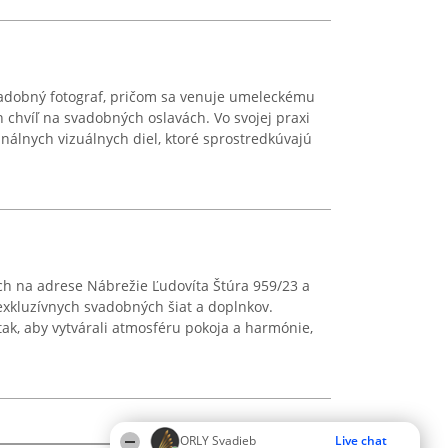
vadobný fotograf, pričom sa venuje umeleckému
chvíľ na svadobných oslavách. Vo svojej praxi
inálnych vizuálnych diel, ktoré sprostredkúvajú
h na adrese Nábrežie Ľudovíta Štúra 959/23 a
exkluzívnych svadobných šiat a doplnkov.
tak, aby vytvárali atmosféru pokoja a harmónie,
ORLY Svadieb
Live chat