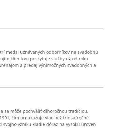
 patrí medzi uznávaných odborníkov na svadobnú
ojim klientom poskytuje služby už od roku
a prenájom a predaj výnimočných svadobných a
a sa môže pochváliť dlhoročnou tradíciou,
 1991, čím preukazuje viac než tridsaťročné
Od svojho vzniku kladie dôraz na vysokú úroveň