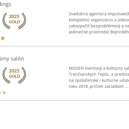
dings
Svadobná agentúra Impulsweddin
kompletnú organizáciu a plán
zabezpečiť bezproblémový a ne
jedinečné prostredie Bojnického
úrny salón
MISSEN eventový a kultúrny sa
Trenčianskych Teplíc, a preds
na spoločenské i kultúrne udal
roku 2018, pričom začiatkom ...