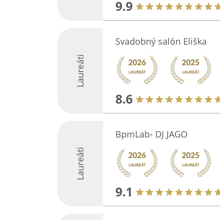
9.9
Svadobný salón Eliška
Laureáti
8.6
BpmLab- DJ JAGO
Laureáti
9.1