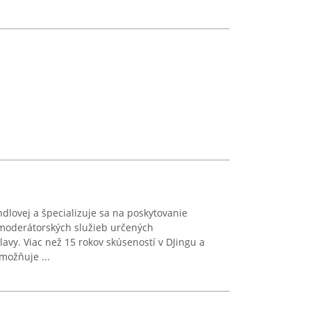
lovej a špecializuje sa na poskytovanie
moderátorských služieb určených
vy. Viac než 15 rokov skúseností v DJingu a
možňuje ...