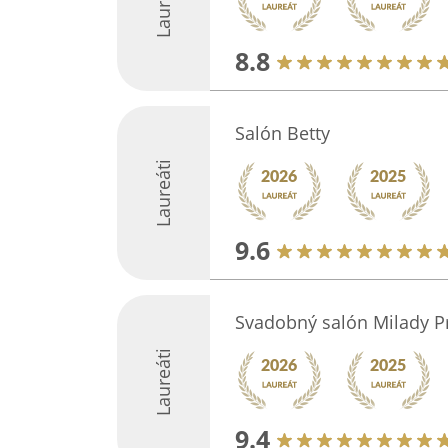
Laureáti
8.8
Salón Betty
Laureáti
9.6
Svadobný salón Milady Pr
Laureáti
9.4