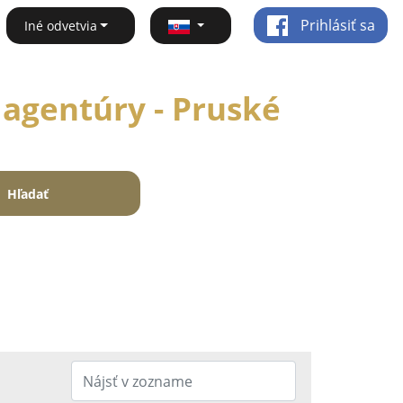
Prihlásiť sa
Iné odvetvia
agentúry - Pruské
Hľadať