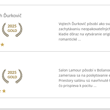
h Ďurkovič
Vojtech Ďurkovič pôsobí ako s
zachytávaniu neopakovateľných 
kladie dôraz na vytváranie orig
romantické ...
Salon Lamour pôsobí v Bošanoc
zameriava sa na poskytovanie 
Priestory salónu sú navrhnuté 
čo prispieva k pocitu ...