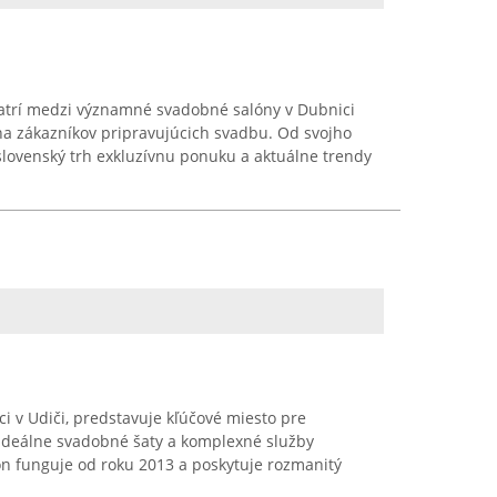
atrí medzi významné svadobné salóny v Dubnici
a zákazníkov pripravujúcich svadbu. Od svojho
slovenský trh exkluzívnu ponuku a aktuálne trendy
ci v Udiči, predstavuje kľúčové miesto pre
 ideálne svadobné šaty a komplexné služby
ón funguje od roku 2013 a poskytuje rozmanitý