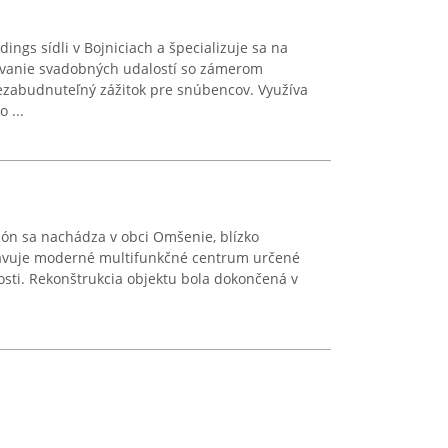
gs sídli v Bojniciach a špecializuje sa na
ovanie svadobných udalostí so zámerom
zabudnuteľný zážitok pre snúbencov. Využíva
 ...
lón sa nachádza v obci Omšenie, blízko
tavuje moderné multifunkčné centrum určené
osti. Rekonštrukcia objektu bola dokončená v