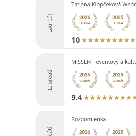
Tatiana Klopčeková Wed
Laureáti
10
MISSEN - eventový a kult
Laureáti
9.4
Rozpomienka