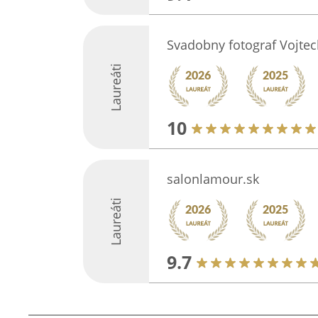
Svadobny fotograf Vojtec
Laureáti
10
salonlamour.sk
Laureáti
9.7